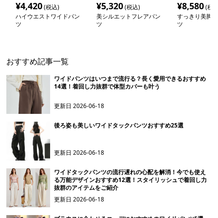
¥
4,420
¥
5,320
¥
8,580
(税込)
(税込)
(税込
ハイウエストワイドパン
美シルエットフレアパン
すっきり美脚ワ
ツ
ツ
ツ
おすすめ記事一覧
ワイドパンツはいつまで流行る？長く愛用できるおすすめ
14選！着回し力抜群で体型カバーも叶う
更新日
2026-06-18
後ろ姿も美しいワイドタックパンツおすすめ25選
更新日
2026-06-18
ワイドタックパンツの流行遅れの心配を解消！今でも使え
る万能デザインおすすめ12選！スタイリッシュで着回し力
抜群のアイテムをご紹介
更新日
2026-06-18