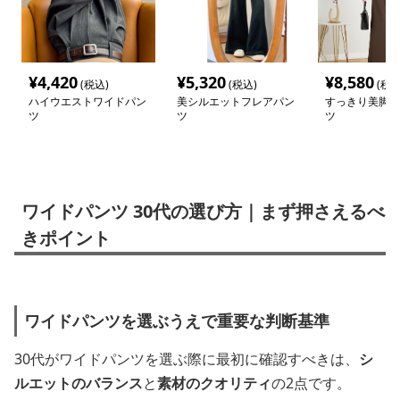
¥
4,420
¥
5,320
¥
8,580
(税込)
(税込)
(税込
ハイウエストワイドパン
美シルエットフレアパン
すっきり美脚ワ
ツ
ツ
ツ
ワイドパンツ 30代の選び方｜まず押さえるべ
きポイント
ワイドパンツを選ぶうえで重要な判断基準
30代がワイドパンツを選ぶ際に最初に確認すべきは、
シ
ルエットのバランス
と
素材のクオリティ
の2点です。