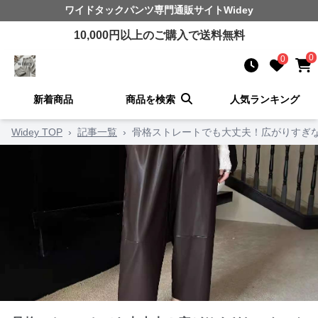
ワイドタックパンツ
専門通販サイト
Widey
10,000
円以上のご購入で送料無料
0
0
新着商品
商品を検索
人気ランキング
Widey TOP
›
記事一覧
›
骨格ストレートでも大丈夫！広がりすぎな