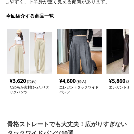
しやすく、下半身が重く見える傾向があります。
今回紹介する商品一覧
¥
3,620
¥
4,600
¥
5,860
(税込)
(税込)
(税込
なめらか素材ゆったりタ
エレガントタックワイド
エレガントタッ
ックパンツ
パンツ
骨格ストレートでも大丈夫！広がりすぎない
タックワイドパンツ10選