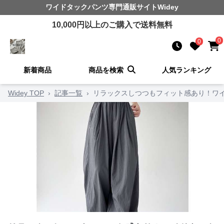
ワイドタックパンツ
専門通販サイト
Widey
10,000
円以上のご購入で送料無料
0
0
新着商品
商品を検索
人気ランキング
Widey TOP
›
記事一覧
›
リラックスしつつもフィット感あり！ワイ