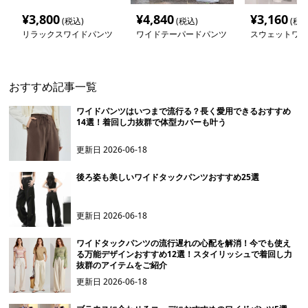
¥
3,800
¥
4,840
¥
3,160
(税込)
(税込)
(税込
リラックスワイドパンツ
ワイドテーパードパンツ
スウェットワイ
おすすめ記事一覧
ワイドパンツはいつまで流行る？長く愛用できるおすすめ
14選！着回し力抜群で体型カバーも叶う
更新日
2026-06-18
後ろ姿も美しいワイドタックパンツおすすめ25選
更新日
2026-06-18
ワイドタックパンツの流行遅れの心配を解消！今でも使え
る万能デザインおすすめ12選！スタイリッシュで着回し力
抜群のアイテムをご紹介
更新日
2026-06-18