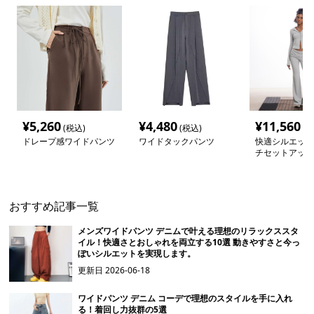
¥
5,260
¥
4,480
¥
11,560
(税込)
(税込)
(税
ドレープ感ワイドパンツ
ワイドタックパンツ
快適シルエット
チセットアップ
おすすめ記事一覧
メンズワイドパンツ デニムで叶える理想のリラックススタ
イル！快適さとおしゃれを両立する10選 動きやすさと今っ
ぽいシルエットを実現します。
更新日
2026-06-18
ワイドパンツ デニム コーデで理想のスタイルを手に入れ
る！着回し力抜群の5選