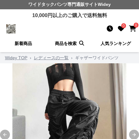
ワイドタックパンツ
専門通販サイト
Widey
10,000
円以上のご購入で送料無料
0
0
新着商品
商品を検索
人気ランキング
Widey TOP
›
レディースの一覧
›
ギャザーワイドパンツ
Previous slide
Ne