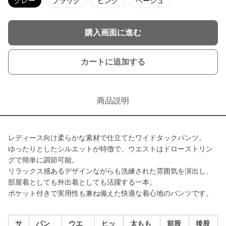
グレー
ブラック
ピンク
ベージュ
購入画面に進む
カートに追加する
商品説明
レディース向け柔らかな素材で仕立てたワイドタックパンツ。
ゆったりとしたシルエットが特徴で、ウエストはドローストリン
グで簡単に調節可能。
リラックス感あるデザインながらも洗練された雰囲気を演出し、
部屋着としても外出着としても活躍する一本。
ポケット付きで実用性も兼ね備えた快適な着心地のパンツです。
サ
パン
ウエ
ヒッ
太もも
前股
後股