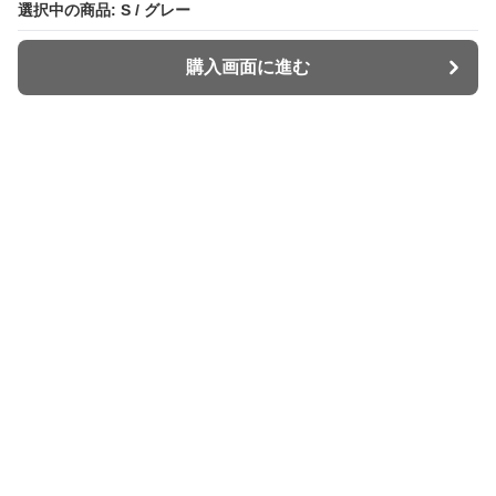
選択中の商品: S / グレー
選択中の商品: S / グレー
購入画面に進む
購入画面に進む
Widey
について
利用規約
プライバシー