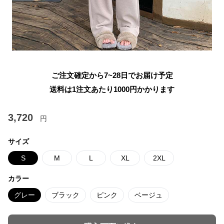
ご注文確定から7~28日でお届け予定
送料は1注文あたり
1000
円かかります
3,720
円
サイズ
S
M
L
XL
2XL
カラー
グレー
ブラック
ピンク
ベージュ