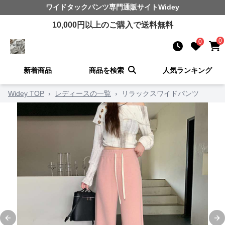
ワイドタックパンツ
専門通販サイト
Widey
10,000
円以上のご購入で送料無料
0
0
新着商品
商品を検索
人気ランキング
Widey TOP
›
レディースの一覧
›
リラックスワイドパンツ
Previous slide
Ne