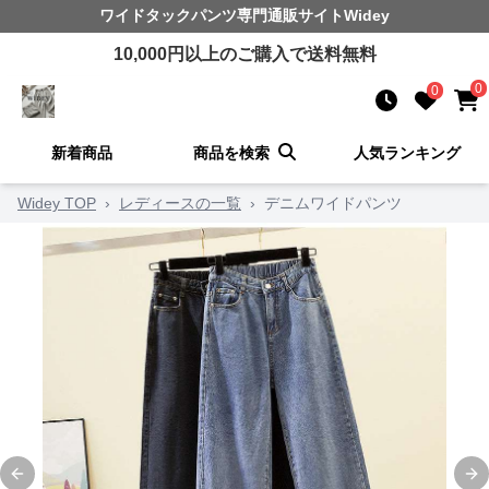
ワイドタックパンツ
専門通販サイト
Widey
10,000
円以上のご購入で送料無料
0
0
新着商品
商品を検索
人気ランキング
Widey TOP
›
レディースの一覧
›
デニムワイドパンツ
Previous slide
Ne