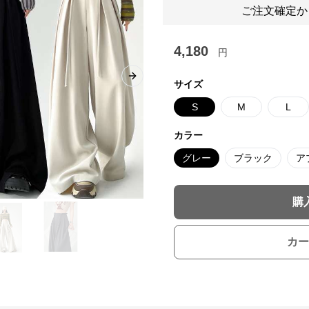
ご注文確定か
4,180
円
Next slide
サイズ
S
M
L
カラー
グレー
ブラック
ア
購
カー