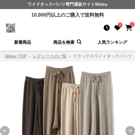
ワイドタックパンツ
専門通販サイト
Widey
10,000
円以上のご購入で送料無料
0
0
新着商品
商品を検索
人気ランキング
Widey TOP
›
レディースの一覧
›
リラックスワイドタックパンツ
Previous slide
Ne