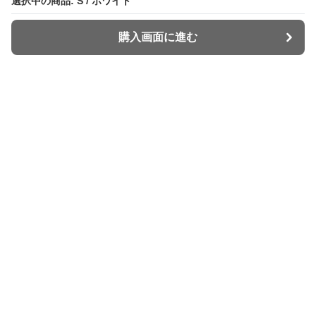
選択中の商品: S / ホワイト
選択中の商品: S / ホワイト
購入画面に進む
購入画面に進む
Widey
について
利用規約
プライバシー