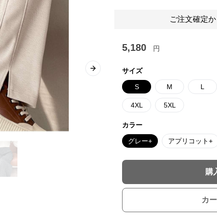
ご注文確定か
5,180
円
サイズ
Next slide
S
M
L
4XL
5XL
カラー
グレー+
アプリコット+
購
カー