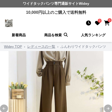
ワイドタックパンツ
専門通販サイト
Widey
10,000
円以上のご購入で送料無料
0
0
新着商品
商品を検索
人気ランキング
Widey TOP
›
レディースの一覧
›
ふんわりワイドタックパンツ
Previous slide
Ne