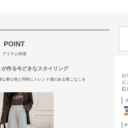
POINT
アイテム特徴
トが作る今どきなスタイリング
お
適な着心地と同時にトレンド感のある着こなしを
ビ
応
P