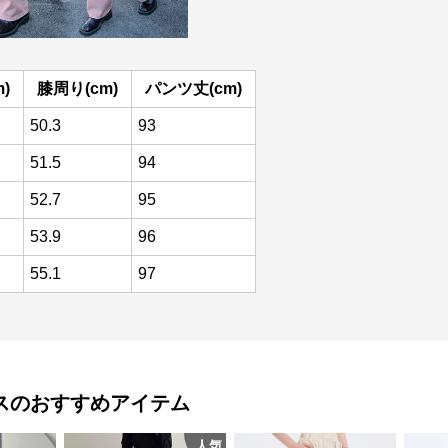
)
膝周り(cm)
パンツ丈(cm)
50.3
93
51.5
94
52.7
95
53.9
96
55.1
97
ス
のおすすめアイテム
人気