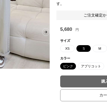
す。
ご注文確定か
5,680
円
Next slide
サイズ
XS
S
M
カラー
ピンク
アプリコット
購
カー