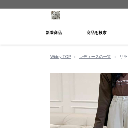
新着商品
商品を検索
Widey TOP
›
レディースの一覧
›
リラ