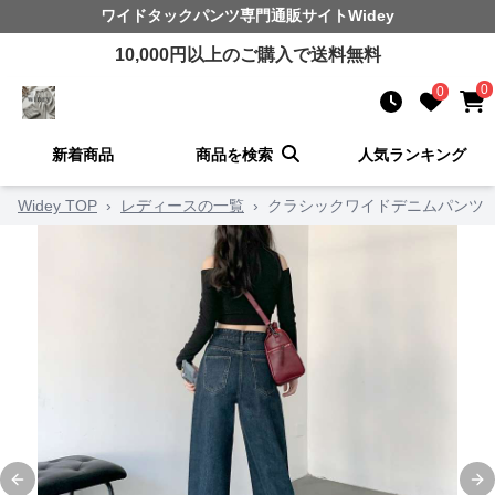
ワイドタックパンツ
専門通販サイト
Widey
10,000
円以上のご購入で送料無料
0
0
新着商品
商品を検索
人気ランキング
Widey TOP
›
レディースの一覧
›
クラシックワイドデニムパンツ
Previous slide
Ne