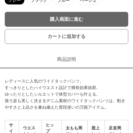
グレー
ブラック
ブルー
ベージュ
購入画面に進む
カートに追加する
商品説明
レディースに人気のワイドタックパンツ。
すっきりとしたハイウエスト設計で脚長効果抜群。
ゆったりとしたシルエットで体型カバーも叶える。
後ろ姿も美しく決まるデニム素材のワイドタックパンツは、動き
やすさと上品さを兼ね備えた普段使いの万能アイテム。
サ
ヒッ
ウエス
太もも周
股上
足首周
イ
プ