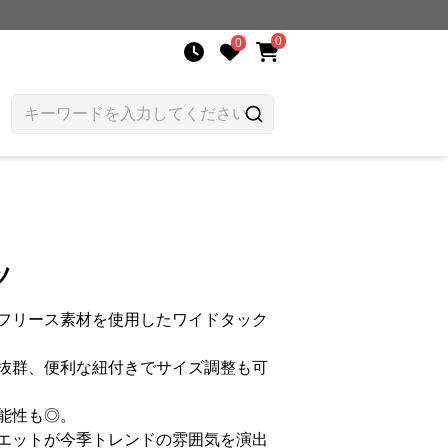
0
0
ツ
フリース素材を使用したワイドタック
抜群、便利な紐付きでサイズ調整も可
能性も◎。
エットが今季トレンドの雰囲気を演出