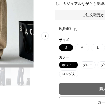
し、カジュアルながらも洗練
ご注文確定か
5,940
円
Next slide
サイズ
S
M
L
カラー
ホワイト
グレー
ブ
ロング丈
購
カー