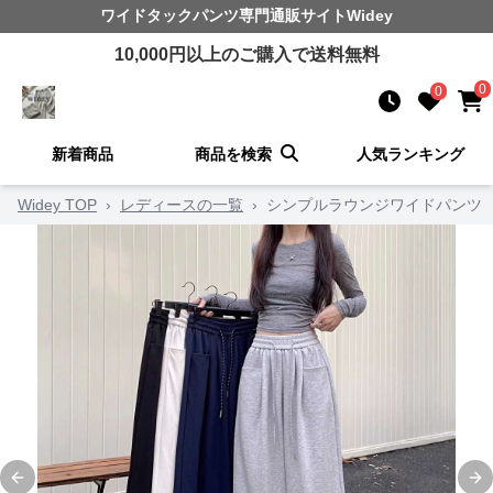
ワイドタックパンツ
専門通販サイト
Widey
10,000
円以上のご購入で送料無料
0
0
新着商品
商品を検索
人気ランキング
Widey TOP
›
レディースの一覧
›
シンプルラウンジワイドパンツ
Previous slide
Ne