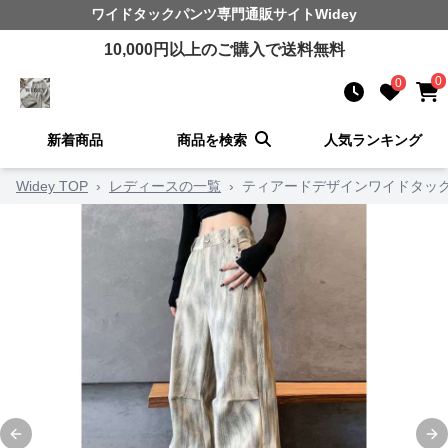
ワイドタックパンツ
専門通販サイト
Widey
10,000
円以上のご購入で送料無料
0
0
新着商品
商品を検索
人気ランキング
Widey TOP
›
レディースの一覧
›
ティアードデザインワイドタッ
Previous slide
Ne