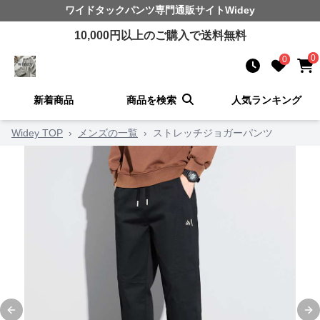
ワイドタックパンツ
専門通販サイト
Widey
10,000
円以上のご購入で送料無料
0
0
新着商品
商品を検索
人気ランキング
Widey TOP
›
メンズの一覧
›
ストレッチジョガーパンツ
Previous slide
Ne