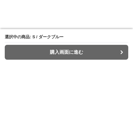
選択中の商品: S / ダークブルー
選択中の商品: S / ダークブルー
購入画面に進む
購入画面に進む
Widey
について