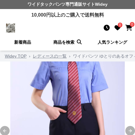
ワイドタックパンツ
専門通販サイト
Widey
10,000
円以上のご購入で送料無料
0
0
新着商品
商品を検索
人気ランキング
Widey TOP
›
レディースの一覧
›
ワイドパンツ ゆとりのあるオフ
Previous slide
Ne