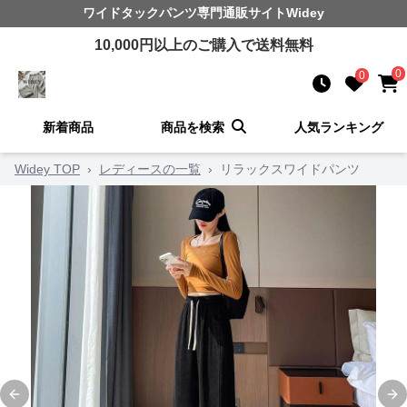
ワイドタックパンツ
専門通販サイト
Widey
10,000
円以上のご購入で送料無料
0
0
新着商品
商品を検索
人気ランキング
Widey TOP
›
レディースの一覧
›
リラックスワイドパンツ
Previous slide
Ne