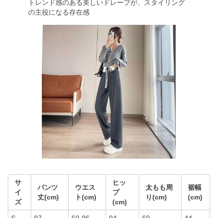
トレンド感のある美しいドレープが、スタイリング
の主役になる存在感
サ
ヒッ
パンツ
ウエス
太もも周
裾幅
イ
プ
丈(cm)
ト(cm)
り(cm)
(cm)
ズ
(cm)