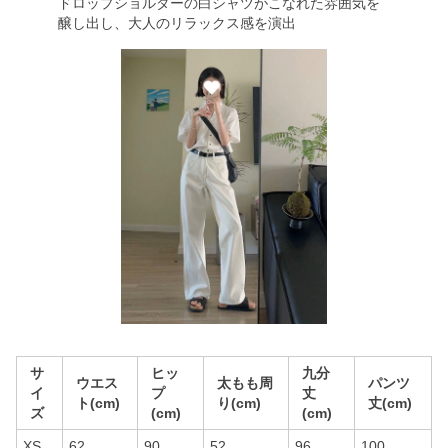
ドロップショルダーの白シャツがこなれた雰囲気を
醸し出し、大人のリラックス感を演出
サ
ヒッ
九分
ウエス
太もも周
パンツ
イ
プ
丈
ト(cm)
り(cm)
丈(cm)
ズ
(cm)
(cm)
XS
62
90
52
96
100