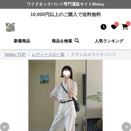
ワイドタックパンツ
専門通販サイト
Widey
10,000
円以上のご購入で送料無料
0
0
新着商品
商品を検索
人気ランキング
Widey TOP
›
レディースの一覧
›
クラシカルワイドパンツ
Previous slide
Ne