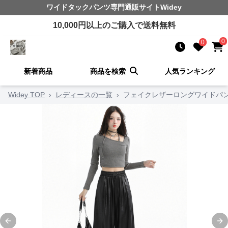
ワイドタックパンツ
専門通販サイト
Widey
10,000
円以上のご購入で送料無料
0
0
新着商品
商品を検索
人気ランキング
Widey TOP
›
レディースの一覧
›
フェイクレザーロングワイドパ
Previous slide
Ne