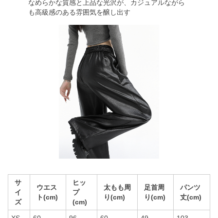
なめらかな質感と上品な光沢が、カジュアルながら
も高級感のある雰囲気を醸し出す
サ
ヒッ
ウエス
太もも周
足首周
パンツ
イ
プ
ト(cm)
り(cm)
り(cm)
丈(cm)
ズ
(cm)