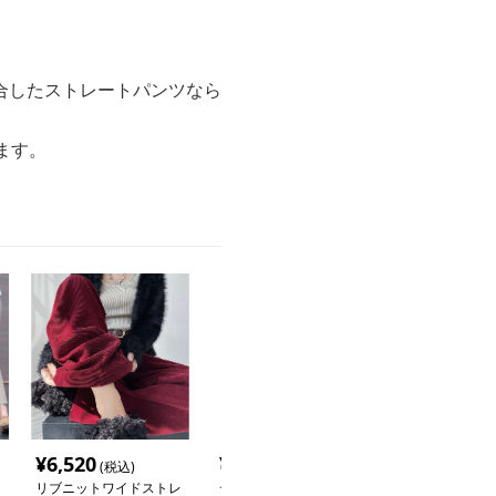
合したストレートパンツなら
ます。
¥
6,520
¥
11,520
¥
5,140
(税込)
(税込)
(税込
リブニットワイドストレ
デニムワイドルーズスト
ハイウエストル