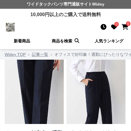
ワイドタックパンツ
専門通販サイト
Widey
10,000
円以上のご購入で送料無料
0
0
新着商品
商品を検索
人気ランキング
Widey TOP
›
記事一覧
›
オフィスで好印象！通勤にぴったりなワイ