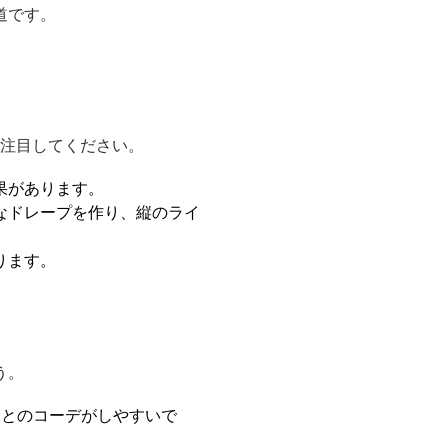
道です。
に注目してください。
果があります。
なドレープを作り、縦のライ
ります。
う。
スとのコーデがしやすいで