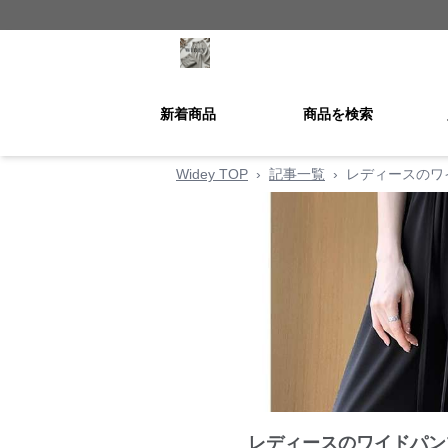
新着商品
商品を検索
Widey TOP
›
記事一覧
›
レディースのワ
レディースのワイドパン